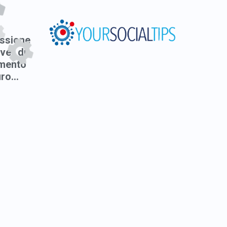
ssione
ver di
mento
ro...