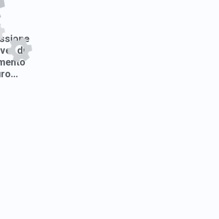
ssione
ver di
mento
ro...