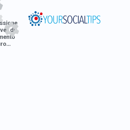
ssione
ver di
mento
ro...